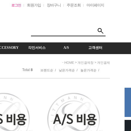
회원가입
장바구니
주문조회
마이페이지
로그인
CCESSORY
각인서비스
A/S
고객센터
-
>
>
HOME
개인결제창
개인결제
Total
8
브랜드순 /
낮은가격순 /
높은가격순 /