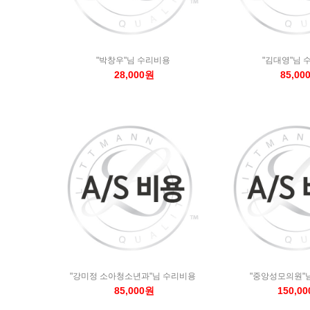
"박창우"님 수리비용
"김대영"님 
28,000원
85,00
"강미정 소아청소년과"님 수리비용
"중앙성모의원"
85,000원
150,0