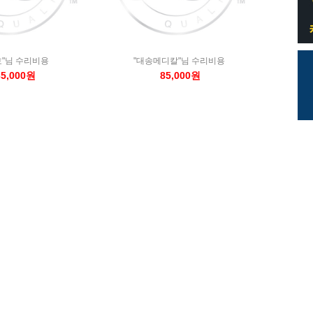
호"님 수리비용
"대송메디칼"님 수리비용
35,000원
85,000원