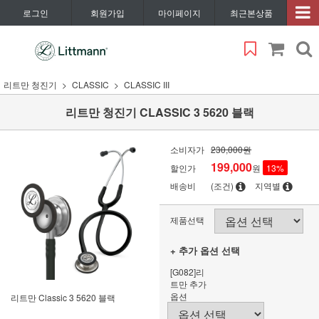
로그인
회원가입
마이페이지
최근본상품
리트만 청진기
CLASSIC
CLASSIC III
리트만 청진기 CLASSIC 3 5620 블랙
소비자가
230,000원
199,000
할인가
원
13
%
배송비
(조건)
지역별
제품선택
+ 추가 옵션 선택
[G082]리
트만 추가
옵션
리트만 Classic 3 5620 블랙