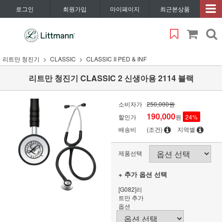
로그인
회원가입
마이페이지
최근본상품
리트만 청진기
CLASSIC
CLASSIC II PED & INF
리트만 청진기 CLASSIC 2 신생아용 2114 블랙
소비자가
250,000원
190,000
할인가
원
24
%
배송비
(조건)
지역별
제품선택
+ 추가 옵션 선택
[G082]리
트만 추가
옵션