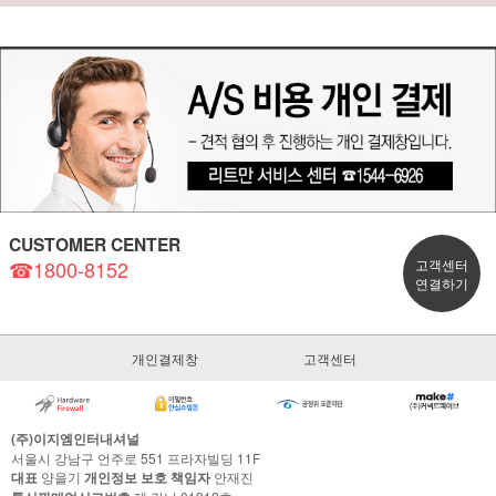
CUSTOMER CENTER
☎1800-8152
고객센터
연결하기
개인결제창
고객센터
(주)이지엠인터내셔널
서울시 강남구 언주로 551 프라자빌딩 11F
대표
양을기
개인정보 보호 책임자
안재진