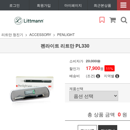
로그인
회원가입
마이페이지
최근본상품
리트만 청진기
ACCESSORY
PENLIGHT
펜라이트 리트만 PL330
소비자가
20,000원
17,900
할인가
원
11
%
배송비
(조건)
지역별
제품선택
총 상품 금액
0
원