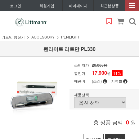
로그인
회원가입
마이페이지
최근본상품
리트만 청진기
ACCESSORY
PENLIGHT
펜라이트 리트만 PL330
소비자가
20,000원
17,900
할인가
원
11
%
배송비
(조건)
지역별
제품선택
총 상품 금액
0
원