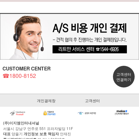
CUSTOMER CENTER
☎1800-8152
고객센터
연결하기
개인결제창
고객센터
(주)이지엠인터내셔널
서울시 강남구 언주로 551 프라자빌딩 11F
대표
양을기
개인정보 보호 책임자
안재진