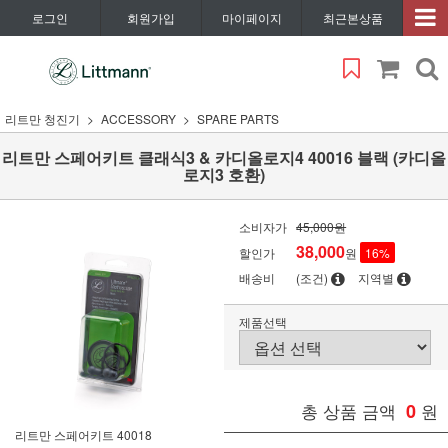
로그인
회원가입
마이페이지
최근본상품
리트만 청진기
ACCESSORY
SPARE PARTS
리트만 스페어키트 클래식3 & 카디올로지4 40016 블랙 (카디올
로지3 호환)
소비자가
45,000원
38,000
할인가
원
16
%
배송비
(조건)
지역별
제품선택
총 상품 금액
0
원
리트만 스페어키트 40018