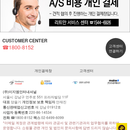
CUSTOMER CENTER
☎1800-8152
고객센터
연결하기
개인결제창
고객센터
(주)이지엠인터내셔널
서울시 강남구 언주로 551 프라자빌딩 11F
대표
양을기
개인정보 보호 책임자
안재진
통신판매업신고번호
제 강남 01912호
사업자 등록번호
220-86-14534
전화
☎1800-8152
팩스
02-6499-6099
*이메일 계정은 관계법령에 따라 관공서 및 관련기관과의 업무협의를 위하여
운영합니다. 쇼핑몰 관련 개인 및 법인의 문의사항에 답변 드리지 않습니다.