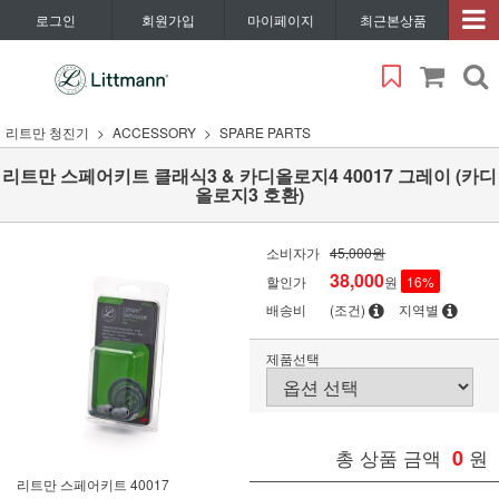
로그인
회원가입
마이페이지
최근본상품
리트만 청진기
ACCESSORY
SPARE PARTS
리트만 스페어키트 클래식3 & 카디올로지4 40017 그레이 (카디
올로지3 호환)
소비자가
45,000원
38,000
할인가
원
16
%
배송비
(조건)
지역별
제품선택
총 상품 금액
0
원
리트만 스페어키트 40017