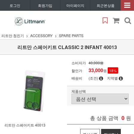
로그인
회원가입
마이페이지
최근본상품
리트만 청진기
ACCESSORY
SPARE PARTS
리트만 스페어키트 CLASSIC 2 INFANT 40013
소비자가
40,000원
33,000
할인가
원
18
%
배송비
(조건)
지역별
제품선택
총 상품 금액
0
원
리트만 스페어키트 40013