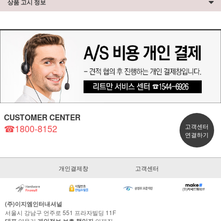
상품 고시 정보
CUSTOMER CENTER
☎1800-8152
고객센터
연결하기
개인결제창
고객센터
(주)이지엠인터내셔널
서울시 강남구 언주로 551 프라자빌딩 11F
양을기
안재진