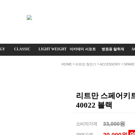
GY
CLASSIC
LIGHT WEIGHT
아카데미 서포트
병원용 탈취제
A
>
>
>
HOME
리트만 청진기
ACCESSORY
SPARE
리트만 스페어키트 M
40022 블랙
33,000원
소비자가격
9
판매가격