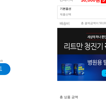
30,000원
기본옵션
제품선택
배송비
총 결제금액이 50,0
ack
총 상품 금액