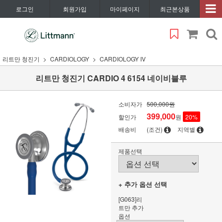
로그인
회원가입
마이페이지
최근본상품
리트만 청진기
CARDIOLOGY
CARDIOLOGY IV
리트만 청진기 CARDIO 4 6154 네이비블루
소비자가
500,000원
399,000
할인가
원
20
%
배송비
(조건)
지역별
제품선택
+ 추가 옵션 선택
[G063]리
트만 추가
옵션