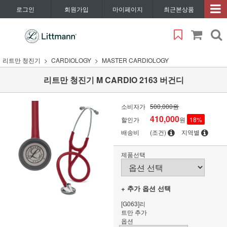
로그인
회원가입
마이페이지
최근본상품
리트만 청진기
CARDIOLOGY
MASTER CARDIOLOGY
리트만 청진기 M CARDIO 2163 버건디
소비자가
500,000원
410,000
할인가
원
18
%
배송비
(조건)
지역별
제품선택
+ 추가 옵션 선택
[G063]리
트만 추가
옵션