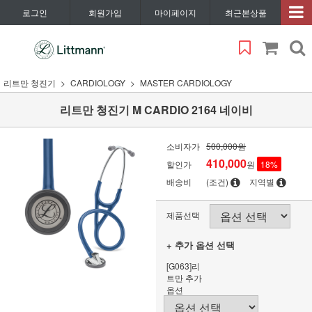
로그인
회원가입
마이페이지
최근본상품
리트만 청진기
CARDIOLOGY
MASTER CARDIOLOGY
리트만 청진기 M CARDIO 2164 네이비
소비자가
500,000원
410,000
할인가
원
18
%
배송비
(조건)
지역별
제품선택
+ 추가 옵션 선택
[G063]리
트만 추가
옵션