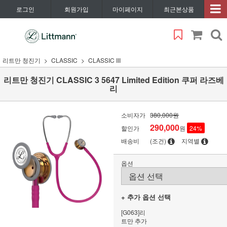
로그인
회원가입
마이페이지
최근본상품
리트만 청진기
CLASSIC
CLASSIC III
리트만 청진기 CLASSIC 3 5647 Limited Edition 쿠퍼 라즈베
리
소비자가
380,000원
290,000
할인가
원
24
%
배송비
(조건)
지역별
옵션
+ 추가 옵션 선택
[G063]리
트만 추가