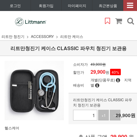
로그인
회원가입
마이페이지
최근본상품
리트만 청진기
ACCESSORY
리트만 케이스
리트만청진기 케이스 CLASSIC 파우치 청진기 보관용
소비자가
49,900원
29,900
할인가
원
40
%
개별(단품무료)
지역
배송비
별
리트만청진기 케이스 CLASSIC 파우
치 청진기 보관용
29,900
원
+1
-1
헬스케어
총 상품 금액
29,900
원