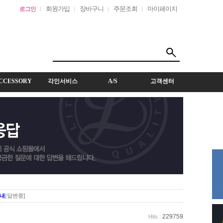
회원가입
장바구니
주문조회
마이페이지
로그인
CCESSORY
각인서비스
A/S
고객센터
안내
[답변중]
229759
Hits :