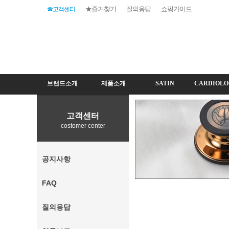
★즐겨찾기
질의응답
쇼핑가이드
☎고객센터
브랜드소개
제품소개
SATIN
CARDIOLO
고객센터
costomer center
공지사항
FAQ
질의응답