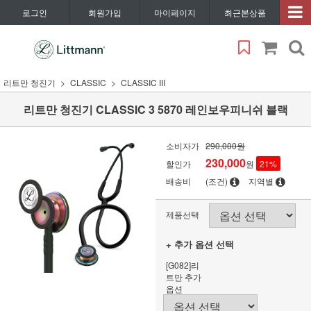
로그인
회원가입
마이페이지
최근본상품
리트만 청진기
CLASSIC
CLASSIC III
리트만 청진기 CLASSIC 3 5870 레인보우피니쉬 블랙
소비자가
290,000원
230,000
할인가
원
21
%
배송비
(조건)
지역별
제품선택
+ 추가 옵션 선택
[G082]리
트만 추가
옵션