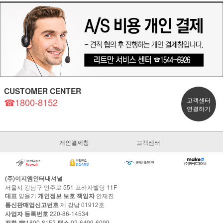
CUSTOMER CENTER
☎1800-8152
고객센터
연결하기
개인결제창
고객센터
(주)이지엠인터내셔널
서울시 강남구 언주로 551 프라자빌딩 11F
대표
양을기
개인정보 보호 책임자
안재진
통신판매업신고번호
제 강남 01912호
사업자 등록번호
220-86-14534
전화
☎1800-8152
팩스
02-6499-6099