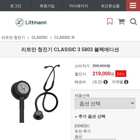
로그인
회원가입
마이페이지
최근본상품
리트만 청진기
CLASSIC
CLASSIC III
리트만 청진기 CLASSIC 3 5803 블랙에디션
소비자가
290,000원
219,000
할인가
원
24
%
배송비
(조건)
지역별
제품선택
+ 추가 옵션 선택
[G082]리
트만 추가
옵션