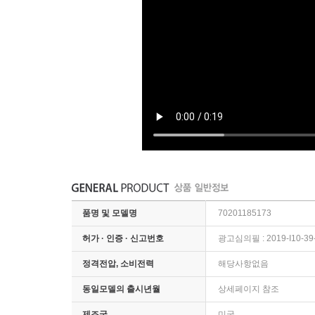
품명 및 모델명
70201185173
허가 · 인증 · 신고번호
광고심의필 : 2019-I10-39
정격전압, 소비전력
해당사항없음
동일모델의 출시년월
상세페이지 참조
제조국
미국