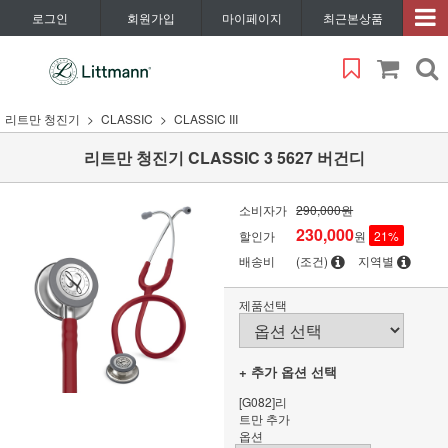
로그인
회원가입
마이페이지
최근본상품
리트만 청진기
CLASSIC
CLASSIC III
리트만 청진기 CLASSIC 3 5627 버건디
소비자가
290,000원
230,000
할인가
원
21
%
배송비
(조건)
지역별
제품선택
+ 추가 옵션 선택
[G082]리
트만 추가
옵션