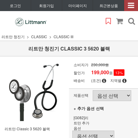
로그인
회원가입
마이페이지
최근본상품
리트만 청진기
CLASSIC
CLASSIC III
리트만 청진기 CLASSIC 3 5620 블랙
소비자가
230,000원
199,000
할인가
원
13
%
배송비
(조건)
지역별
제품선택
+ 추가 옵션 선택
[G082]리
트만 추가
옵션
리트만 Classic 3 5620 블랙