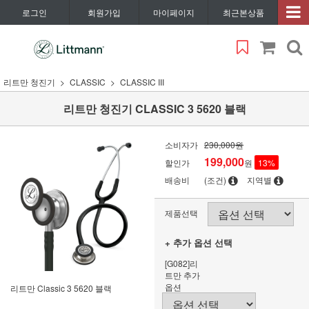
로그인
회원가입
마이페이지
최근본상품
리트만 청진기
CLASSIC
CLASSIC III
리트만 청진기 CLASSIC 3 5620 블랙
소비자가
230,000원
199,000
할인가
원
13
%
배송비
(조건)
지역별
제품선택
+ 추가 옵션 선택
[G082]리
트만 추가
옵션
리트만 Classic 3 5620 블랙