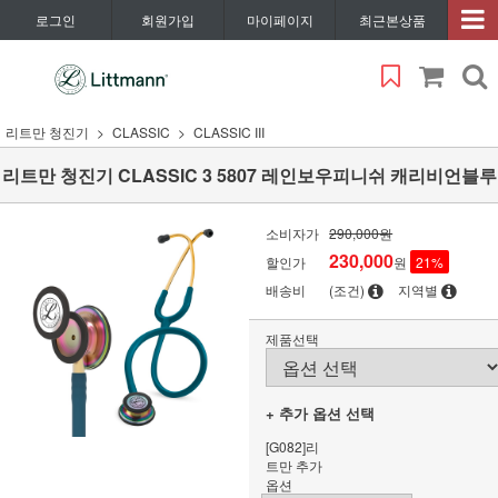
로그인
회원가입
마이페이지
최근본상품
리트만 청진기
CLASSIC
CLASSIC III
리트만 청진기 CLASSIC 3 5807 레인보우피니쉬 캐리비언블루
소비자가
290,000원
230,000
할인가
원
21
%
배송비
(조건)
지역별
제품선택
+ 추가 옵션 선택
[G082]리
트만 추가
옵션