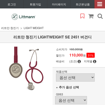
로그인
회원가입
마이페이지
최근본상품
리트만 청진기
LIGHT WEIGHT
리트만 청진기 LIGHTWEIGHT SE 2451 버건디
소비자가
160,000원
110,000
할인가
원
31
%
배송비
(조건)
지역별
제품선택
+ 추가 옵션 선택
G063