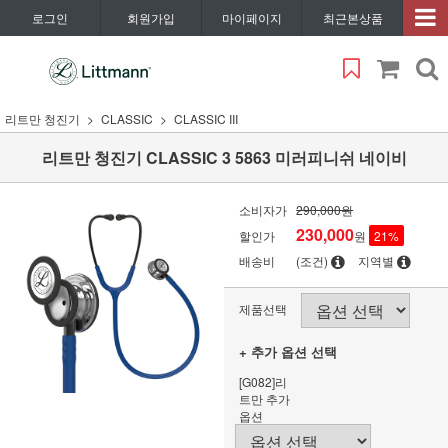
로그인
회원가입
마이페이지
최근본상품
리트만 청진기
CLASSIC
CLASSIC III
리트만 청진기 CLASSIC 3 5863 미러피니쉬 네이비
소비자가
290,000원
230,000
할인가
원
21
%
배송비
(조건)
지역별
제품선택
+ 추가 옵션 선택
[G082]리
트만 추가
옵션