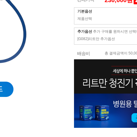
230,000원
기본옵션
제품선택
추가옵션
추가 구매를 원하시면 선택
[G082]리트만 추가옵션
배송비
총 결제금액이 50,0