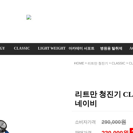
GY
CLASSIC
LIGHT WEIGHT
아카데미 서포트
병원용 탈취제
A
>
>
>
HOME
리트만 청진기
CLASSIC
CL
리트만 청진기 CLA
네이비
290,000원
소비자가격
판매가격