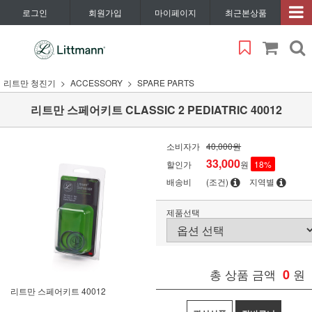
로그인
회원가입
마이페이지
최근본상품
리트만 청진기
ACCESSORY
SPARE PARTS
리트만 스페어키트 CLASSIC 2 PEDIATRIC 40012
소비자가
40,000원
33,000
할인가
원
18
%
배송비
(조건)
지역별
제품선택
총 상품 금액
0
원
리트만 스페어키트 40012