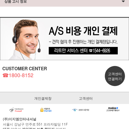
상품 고시 정보
CUSTOMER CENTER
☎1800-8152
고객센터
연결하기
개인결제창
고객센터
(주)이지엠인터내셔널
서울시 강남구 언주로 551 프라자빌딩 11F
양을기
안재진