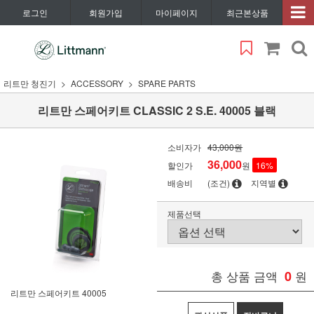
로그인
회원가입
마이페이지
최근본상품
리트만 청진기
ACCESSORY
SPARE PARTS
리트만 스페어키트 CLASSIC 2 S.E. 40005 블랙
소비자가
43,000원
36,000
할인가
원
16
%
배송비
(조건)
지역별
제품선택
총 상품 금액
0
원
리트만 스페어키트 40005