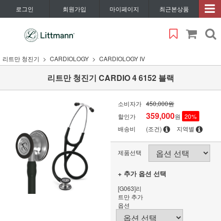
로그인
회원가입
마이페이지
최근본상품
리트만 청진기
CARDIOLOGY
CARDIOLOGY IV
리트만 청진기 CARDIO 4 6152 블랙
소비자가
450,000원
359,000
할인가
원
20
%
배송비
(조건)
지역별
제품선택
+ 추가 옵션 선택
[G063]리
트만 추가
옵션