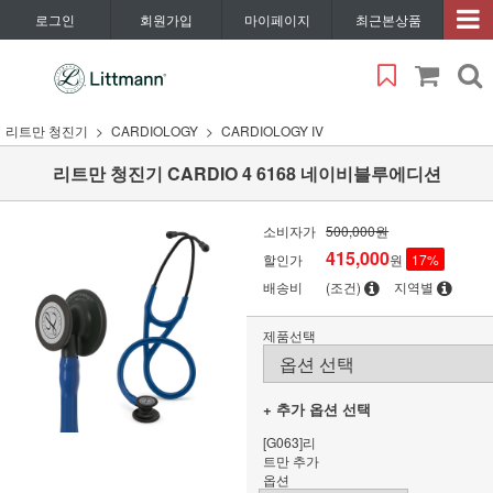
로그인
회원가입
마이페이지
최근본상품
리트만 청진기
CARDIOLOGY
CARDIOLOGY IV
리트만 청진기 CARDIO 4 6168 네이비블루에디션
소비자가
500,000원
415,000
할인가
원
17
%
배송비
(조건)
지역별
제품선택
+ 추가 옵션 선택
[G063]리
트만 추가
옵션