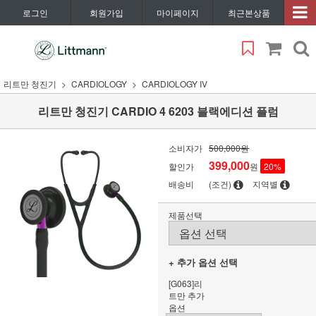
로그인
회원가입
마이페이지
최근본상품
리트만 청진기
CARDIOLOGY
CARDIOLOGY IV
리트만 청진기 CARDIO 4 6203 블랙에디션 플럼
소비자가
500,000원
399,000
할인가
원
20
%
배송비
(조건)
지역별
제품선택
+ 추가 옵션 선택
[G063]리
트만 추가
옵션