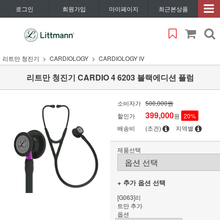
로그인
회원가입
마이페이지
최근본상품
리트만 청진기
CARDIOLOGY
CARDIOLOGY IV
리트만 청진기 CARDIO 4 6203 블랙에디션 플럼
소비자가
500,000원
399,000
할인가
원
20
%
배송비
(조건)
지역별
제품선택
+ 추가 옵션 선택
[G063]리
트만 추가
옵션