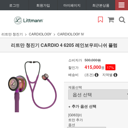
로그인
회원가입
마이페이지
최근본상품
리트만 청진기
CARDIOLOGY
CARDIOLOGY IV
리트만 청진기 CARDIO 4 6205 레인보우피니쉬 플럼
소비자가
500,000원
415,000
할인가
원
17
%
배송비
(조건)
지역별
제품선택
+ 추가 옵션 선택
[G063]리
트만 추가
옵션