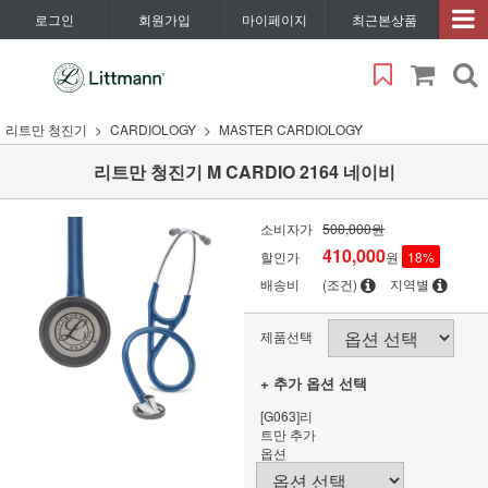
로그인
회원가입
마이페이지
최근본상품
리트만 청진기
CARDIOLOGY
MASTER CARDIOLOGY
리트만 청진기 M CARDIO 2164 네이비
소비자가
500,000원
410,000
할인가
원
18
%
배송비
(조건)
지역별
제품선택
+ 추가 옵션 선택
[G063]리
트만 추가
옵션