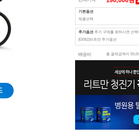
190,000원
기본옵션
제품선택
추가옵션
추가 구매를 원하시면 선택
[G082]리트만 추가옵션
배송비
총 결제금액이 50,0