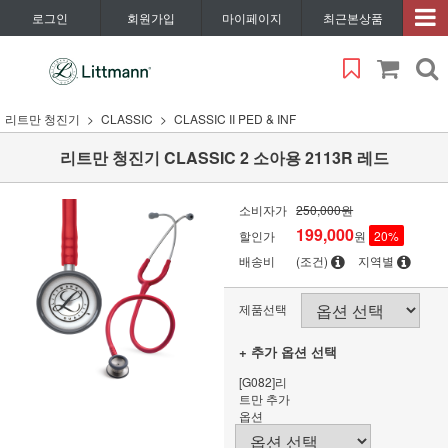
로그인
회원가입
마이페이지
최근본상품
리트만 청진기
CLASSIC
CLASSIC II PED & INF
리트만 청진기 CLASSIC 2 소아용 2113R 레드
소비자가
250,000원
199,000
할인가
원
20
%
배송비
(조건)
지역별
제품선택
+ 추가 옵션 선택
[G082]리
트만 추가
옵션