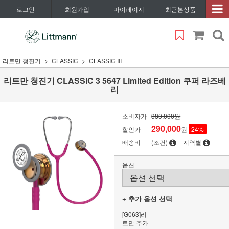
로그인
회원가입
마이페이지
최근본상품
리트만 청진기
CLASSIC
CLASSIC III
리트만 청진기 CLASSIC 3 5647 Limited Edition 쿠퍼 라즈베
리
소비자가
380,000원
290,000
할인가
원
24
%
배송비
(조건)
지역별
옵션
+ 추가 옵션 선택
[G063]리
트만 추가