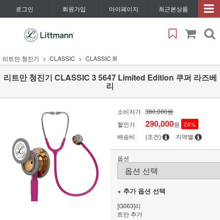
로그인
회원가입
마이페이지
최근본상품
리트만 청진기
CLASSIC
CLASSIC III
리트만 청진기 CLASSIC 3 5647 Limited Edition 쿠퍼 라즈베
리
소비자가
380,000원
290,000
할인가
원
24
%
배송비
(조건)
지역별
옵션
+ 추가 옵션 선택
[G063]리
트만 추가