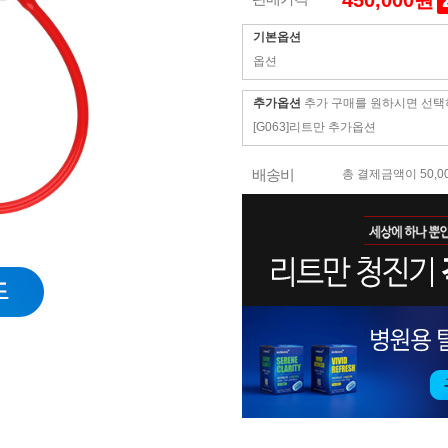
450,000원
기본옵션
옵션
추가옵션
추가 구매를 원하시면 선택
[G063]리트만 추가옵션
배송비
총 결제금액이 50,0