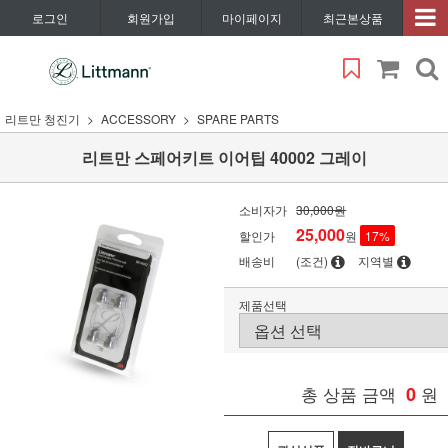
로그인
회원가입
마이페이지
최근본상품
리트만 청진기
ACCESSORY
SPARE PARTS
리트만 스페어키트 이어팁 40002 그레이
소비자가
30,000원
25,000
할인가
원
17
%
배송비
(조건)
지역별
제품선택
총 상품 금액
0
원