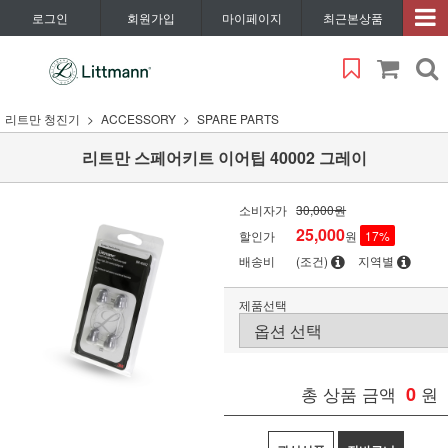
로그인
회원가입
마이페이지
최근본상품
리트만 청진기
ACCESSORY
SPARE PARTS
리트만 스페어키트 이어팁 40002 그레이
소비자가
30,000원
25,000
할인가
원
17
%
배송비
(조건)
지역별
제품선택
총 상품 금액
0
원