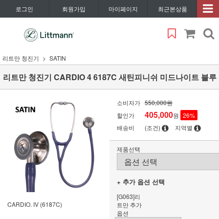
로그인
회원가입
마이페이지
최근본상품
리트만 청진기
SATIN
리트만 청진기 CARDIO 4 6187C 새틴피니쉬 미드나이트 블루
소비자가
550,000원
405,000
할인가
원
26
%
배송비
(조건)
지역별
제품선택
+ 추가 옵션 선택
[G063]리
CARDIO. IV (6187C)
트만 추가
옵션