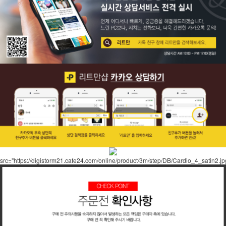
src="https://digistorm21.cafe24.com/online/product/3m/step/DB/Cardio_4_satin2.jp