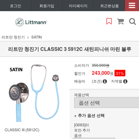
로그인
회원가입
마이페이지
최근본상품
리트만 청진기
SATIN
리트만 청진기 CLASSIC 3 5912C 새틴피니쉬 마린 블루
소비자가
350,000원
243,000
할인가
원
31
%
배송비
(조건)
지역별
제품선택
+ 추가 옵션 선택
[G063]리
CLASSIC III (5912C)
트만 추가
옵션