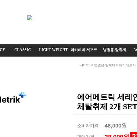
GY
CLASSIC
LIGHT WEIGHT
아카데미 서포트
병원용 탈취제
A
>
>
HOME
병원용 탈취제
에어메트릭
에어메트릭 세레인
체탈취제 2개 SE
48,000원
소비자가격
2
판매가격