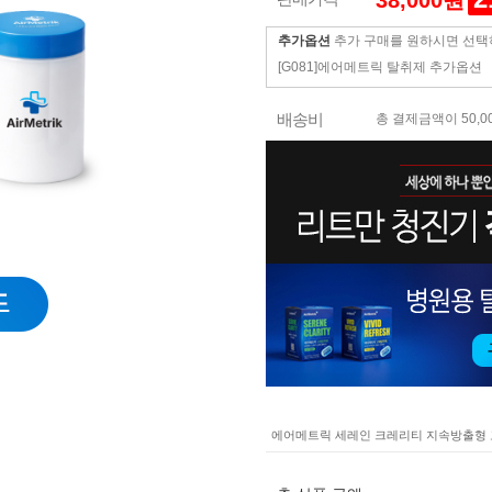
38,000원
추가옵션
추가 구매를 원하시면 선택
[G081]에어메트릭 탈취제 추가옵션
배송비
총 결제금액이 50,0
에어메트릭 세레인 크레리티 지속방출형 고