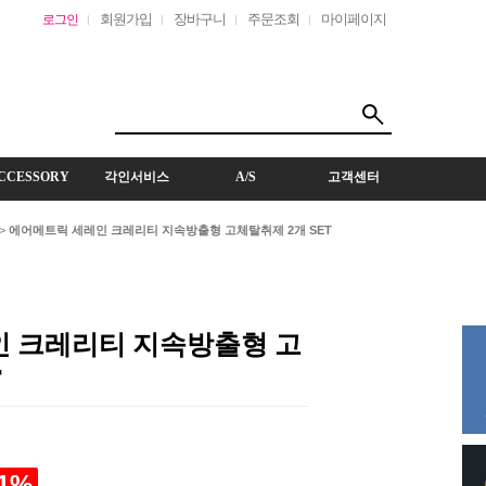
회원가입
장바구니
주문조회
마이페이지
로그인
CCESSORY
각인서비스
A/S
고객센터
>
에어메트릭 세레인 크레리티 지속방출형 고체탈취제 2개 SET
 크레리티 지속방출형 고
T
1
%