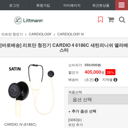
로그인
회원가입
마이페이지
최근본상품
리트만 청진기
CARDIOLOGY
CARDIOLOGY IV
[바로배송] 리트만 청진기 CARDIO 4 6186C 새틴피니쉬 앨러배
스터
소비자가
550,000원
405,000
할인가
원
26
%
배송비
(조건)
지역별
제품선택
+ 추가 옵션 선택
[G063]리
CARDIO. IV (6186C)
트만 추가