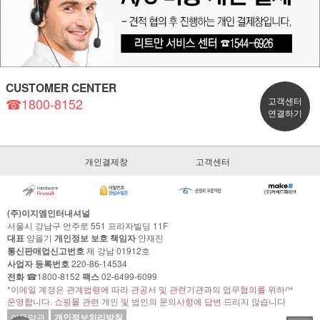
CUSTOMER CENTER
☎1800-8152
고객센터
연결하기
개인결제창
고객센터
(주)이지엠인터내셔널
서울시 강남구 언주로 551 프라자빌딩 11F
대표
양을기
개인정보 보호 책임자
안재진
통신판매업신고번호
제 강남 01912호
사업자 등록번호
220-86-14534
전화
☎1800-8152
팩스
02-6499-6099
*이메일 계정은 관계법령에 따라 관공서 및 관련기관과의 업무협의를 위하여
운영합니다. 쇼핑몰 관련 개인 및 법인의 문의사항에 답변 드리지 않습니다.
이용약관
개인정보처리방침