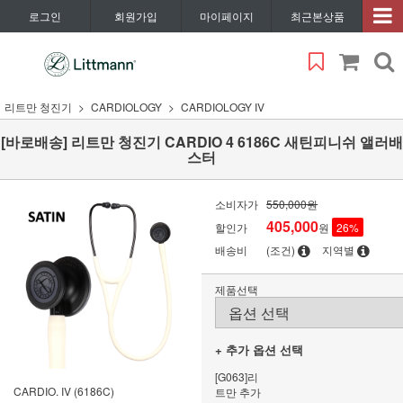
로그인
회원가입
마이페이지
최근본상품
리트만 청진기
CARDIOLOGY
CARDIOLOGY IV
[바로배송] 리트만 청진기 CARDIO 4 6186C 새틴피니쉬 앨러배
스터
소비자가
550,000원
405,000
할인가
원
26
%
배송비
(조건)
지역별
제품선택
+ 추가 옵션 선택
[G063]리
CARDIO. IV (6186C)
트만 추가