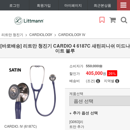
로그인
회원가입
마이페이지
최근본상품
리트만 청진기
CARDIOLOGY
CARDIOLOGY IV
[바로배송] 리트만 청진기 CARDIO 4 6187C 새틴피니쉬 미드나
이트 블루
소비자가
550,000원
405,000
할인가
원
26
%
배송비
(조건)
지역별
제품선택
+ 추가 옵션 선택
[G063]리
CARDIO. IV (6187C)
트만 추가