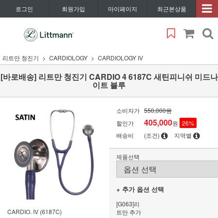
로그인
회원가입
마이페이지
최근본상품
리트만 청진기
CARDIOLOGY
CARDIOLOGY IV
[바로배송] 리트만 청진기 CARDIO 4 6187C 새틴피니쉬 미드나
이트 블루
소비자가
550,000원
405,000
할인가
원
26
%
배송비
(조건)
지역별
제품선택
+ 추가 옵션 선택
[G063]리
CARDIO. IV (6187C)
트만 추가