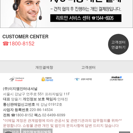
CUSTOMER CENTER
☎1800-8152
고객센터
연결하기
개인결제창
고객센터
(주)이지엠인터내셔널
서울시 강남구 언주로 551 프라자빌딩 11F
대표
양을기
개인정보 보호 책임자
안재진
통신판매업신고번호
제 강남 01912호
사업자 등록번호
220-86-14534
전화
☎1800-8152
팩스
02-6499-6099
*이메일 계정은 관계법령에 따라 관공서 및 관련기관과의 업무협의를 위하여
운영합니다. 쇼핑몰 관련 개인 및 법인의 문의사항에 답변 드리지 않습니다.
이용약관
개인정보처리방침