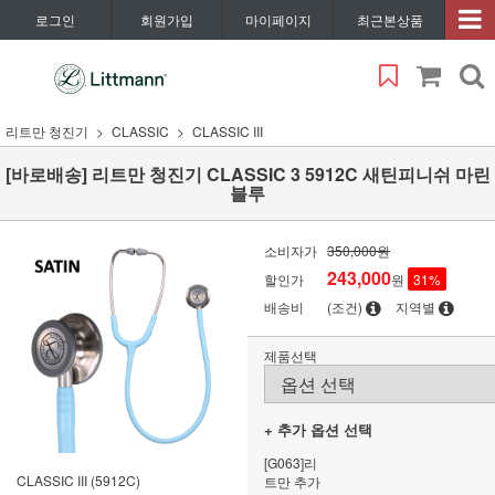
로그인
회원가입
마이페이지
최근본상품
리트만 청진기
CLASSIC
CLASSIC III
[바로배송] 리트만 청진기 CLASSIC 3 5912C 새틴피니쉬 마린
블루
소비자가
350,000원
243,000
할인가
원
31
%
배송비
(조건)
지역별
제품선택
+ 추가 옵션 선택
[G063]리
CLASSIC III (5912C)
트만 추가