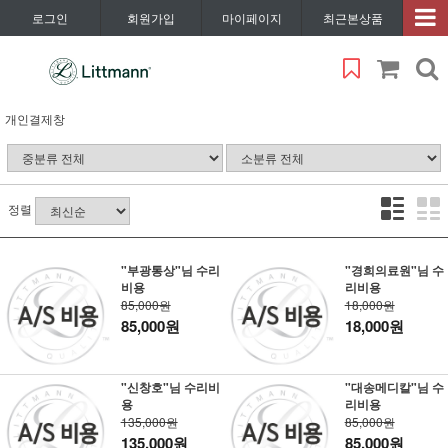
로그인
회원가입
마이페이지
최근본상품
개인결제창
정렬
"부광통상"님 수리
"경희의료원"님 수
비용
리비용
85,000원
18,000원
85,000원
18,000원
"신창호"님 수리비
"대송메디칼"님 수
용
리비용
135,000원
85,000원
135,000원
85,000원