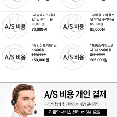
"세명에이스메디
"강미정 소아청소
칼"님 수리비용
년과"님 수리비용
70,000원
85,000원
70,000원
85,000원
"중앙성모의원"님
"드림소아청소년
수리비용
과"님 수리비용
150,000원
205,000원
150,000원
205,000원